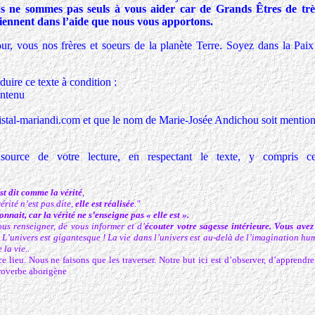
us ne sommes pas seuls à vous aider car de Grands Êtres de tr
ennent dans l’aide que nous vous apportons.
vous nos frères et soeurs de la planète Terre. Soyez dans la Paix
ire ce texte à condition :
ontenu
/cristal-mariandi.com et que le nom de Marie-Josée Andichou soit mentio
source de votre lecture, en respectant le texte, y compris cet
st dit comme la vérité
,
érité n’est pas dite,
elle est réalisée
."
onnait, car la vérité ne s’enseigne pas « elle est ».
us renseigner, de vous informer et d’
écouter votre sagesse intérieure. Vous avez
.
L’univers est gigantesque ! La vie dans l’univers est au-delà de l’imagination hu
la vie..
lieu. Nous ne faisons que les traverser. Notre but ici est d’observer, d’apprendre,
roverbe aborigène