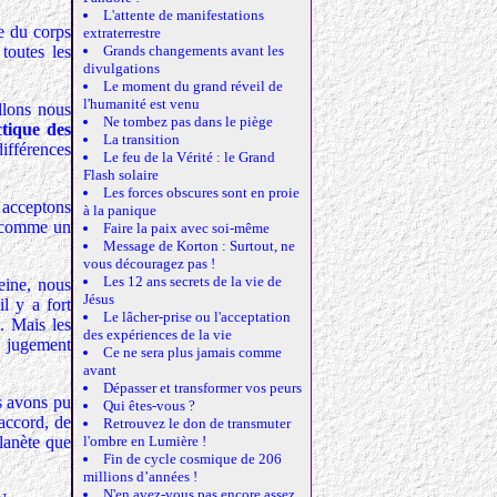
L'attente de manifestations
e du corps
extraterrestre
toutes les
Grands changements avant les
divulgations
Le moment du grand réveil de
l'humanité est venu
llons nous
Ne tombez pas dans le piège
ctique des
La transition
différences
Le feu de la Vérité : le Grand
Flash solaire
Les forces obscures sont en proie
s acceptons
à la panique
s comme un
Faire la paix avec soi-même
Message de Korton : Surtout, ne
vous découragez pas !
Les 12 ans secrets de la vie de
eine, nous
Jésus
il y a fort
Le lâcher-prise ou l'acceptation
. Mais les
des expériences de la vie
e jugement
Ce ne sera plus jamais comme
avant
Dépasser et transformer vos peurs
s avons pu
Qui êtes-vous ?
accord, de
Retrouvez le don de transmuter
planète que
l'ombre en Lumière !
Fin de cycle cosmique de 206
millions d’années !
N'en avez-vous pas encore assez