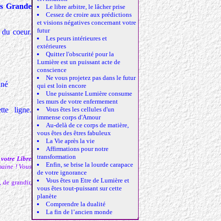
ès Grande
Le libre arbitre, le lâcher prise
Cessez de croire aux prédictions
et visions négatives concernant votre
futur
 du coeur.
Les peurs intérieures et
extérieures
Quitter l'obscurité pour la
Lumière est un puissant acte de
conscience
Ne vous projetez pas dans le futur
nné
qui est loin encore
Une puissante Lumière consume
les murs de votre enfermement
te ligne.
Vous êtes les cellules d'un
immense corps d'Amour
Au-delà de ce corps de matière,
vous êtes des êtres fabuleux
La Vie après la vie
Affirmations pour notre
transformation
 votre Libre
Enfin, se brise la lourde carapace
maine ! Vous
de votre ignorance
Vous êtes un Etre de Lumière et
 de grandir,
vous êtes tout-puissant sur cette
planète
Comprendre la dualité
La fin de l’ancien monde