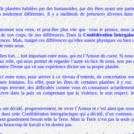
planètes habitées par des humanoïdes, par des êtres ayant une parti
 totalement différentes. Il y a multitude de présences diverses dans 
moment sera venu, et peut-être plus vite que vous le pensez, nous a
 de nos corps, de nos différences. Dans la
Confédération Intergala
rences. Mais, malgré ces différences qu’elles soient physiques ou bien 
te entre nous.
 lien fort….fort important entre nous, qui est l’Amour du coeur. Si nou
ous relie, qui nous permet de regarder l’autre en face de nous, non pa
ère Divine qui vit une expérience divine sur sa propre planète.
ct entre nous, pour arriver à ce niveau d’entente, de concertation ser
n lointains. En effet, pour les êtres de certaines planètes il y eut, 
emps terrestre, des difficultés comme vous en connaissez actuellement
vivre dans la paix en comprenant que la violence, le non respect, l
s ont décidé, progressivement, de vivre l’Amour et c’est ainsi que nou
s, dans cette Confédération Intergalactique qui a décidé, d’un commun 
ent grandement besoin telle la Terre. Mais la Terre n’est pas la seule 
s beaucoup de travail n’en doutez pas.