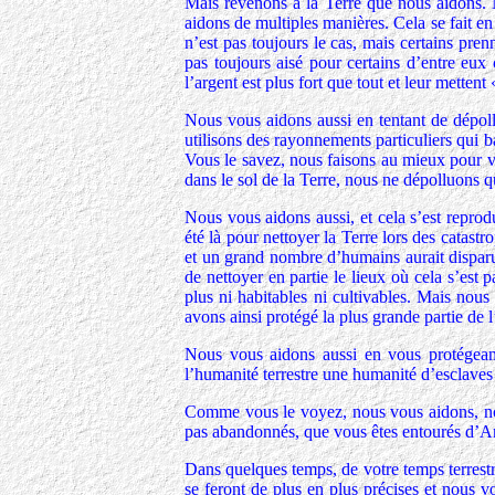
Mais revenons à la Terre que nous aidons. 
aidons de multiples manières. Cela se fait en
n’est pas toujours le cas, mais certains pre
pas toujours aisé pour certains d’entre eux
l’argent est plus fort que tout et leur mettent
Nous vous aidons aussi en tentant de dépollu
utilisons des rayonnements particuliers qui ba
Vous le savez, nous faisons au mieux pour v
dans le sol de la Terre, nous ne dépolluons q
Nous vous aidons aussi, et cela s’est reprodu
été là pour nettoyer la Terre lors des catast
et un grand nombre d’humains aurait disparu
de nettoyer en partie le lieux où cela s’est
plus ni habitables ni cultivables. Mais nous
avons ainsi protégé la plus grande partie de 
Nous vous aidons aussi en vous protégeant
l’humanité terrestre une humanité d’esclaves 
Comme vous le voyez, nous vous aidons, no
pas abandonnés, que vous êtes entourés d’
Dans quelques temps, de votre temps terrestr
se feront de plus en plus précises et nous vo