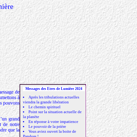
mière
Messages des Etres de Lumière 2024
message de
smettons à
Après les tribulations actuelles
viendra la grande libération
us pouvons
Le chemin spirituel
Point sur la situation actuelle de
la planète
d’un grand
En réponse à votre impatience
t de notre
Le pouvoir de la prière
dre que la
Vous aviez ouvert la boite de
Pandore !