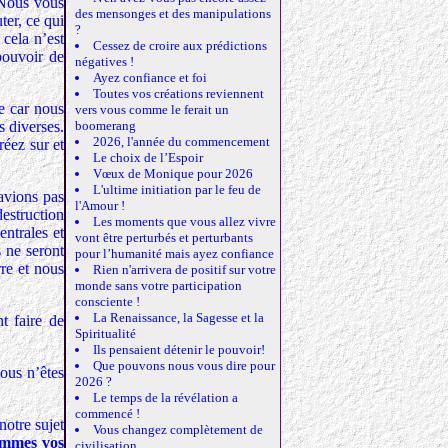
 Nous vous
des mensonges et des manipulations
ter, ce qui
?
 cela n’est
Cessez de croire aux prédictions
 pouvoir de
négatives !
Ayez confiance et foi
Toutes vos créations reviennent
le car nous
vers vous comme le ferait un
s diverses.
boomerang
2026, l'année du commencement
éez sur et
Le choix de l’Espoir
Vœux de Monique pour 2026
L'ultime initiation par le feu de
’avions pas
l'Amour !
destruction
Les moments que vous allez vivre
entrales et
vont être perturbés et perturbants
s ne seront
pour l’humanité mais ayez confiance
rre et nous
Rien n'arrivera de positif sur votre
monde sans votre participation
consciente !
La Renaissance, la Sagesse et la
t faire de
Spiritualité
Ils pensaient détenir le pouvoir!
Que pouvons nous vous dire pour
ous n’êtes
2026 ?
Le temps de la révélation a
commencé !
notre sujet
Vous changez complètement de
mmes vos
civilisation