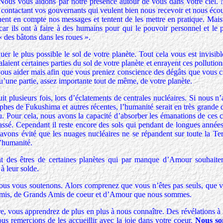
Nous vous aidons par notre présence autour de vous dans votre ciel.
 contactant vos gouvernants qui veulent bien nous recevoir et nous écou
nnent en compte nos messages et tentent de les mettre en pratique. Mais
 car ils ont à faire à des humains pour qui le pouvoir personnel et le
 « des bâtons dans les roues ».
er le plus possible le sol de votre planète. Tout cela vous est invisib
laient certaines parties du sol de votre planète et enrayent ces pollution
ous aider mais afin que vous preniez conscience des dégâts que vous cr
u’une partie, assez importante tout de même, de votre planète.
it plusieurs fois, lors d’éclatements de centrales nucléaires. Si nous n
rophes de Fukushima et autres récentes, l’humanité serait en très grande 
. Pour cela, nous avons la capacité d’absorber les émanations de ces c
 passé. Cependant il reste encore des sols qui pendant de longues année
 avons évité que les nuages nucléaires ne se répandent sur toute la Te
l’humanité.
 des êtres de certaines planètes qui par manque d’Amour souhaiten
à leur solde.
us vous soutenons. Alors comprenez que vous n’êtes pas seuls, que v
Amis, de Grands Amis de coeur et d’Amour que nous sommes.
e, vous apprendrez de plus en plus à nous connaître. Des révélations à 
us remercions de les accueillir avec la joie dans votre coeur.
Nous so