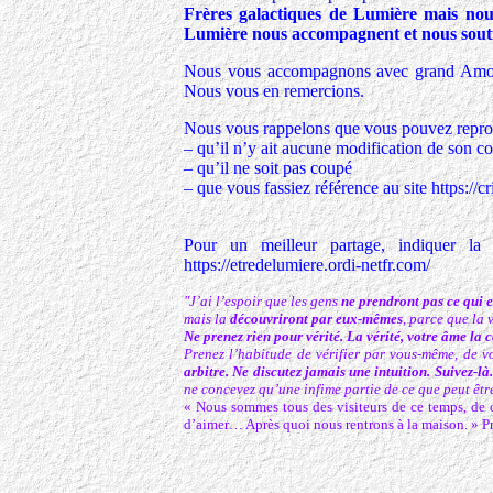
Frères galactiques de Lumière mais no
Lumière nous accompagnent et nous souti
Nous vous accompagnons avec grand Amour, 
Nous vous en remercions.
Nous vous rappelons que vous pouvez reprodu
– qu’il n’y ait aucune modification de son c
– qu’il ne soit pas coupé
– que vous fassiez référence au site https:/
Pour un meilleur partage, indiquer la 
https://etredelumiere.ordi-netfr.com/
"J’ai l’espoir que les gens
ne prendront pas ce qui e
mais la
découvriront par eux-mêmes
, parce que la v
Ne prenez rien pour vérité.
La vérité, votre âme la c
Prenez l’habitude de vérifier par vous-même, de vo
arbitre. Ne discutez jamais une intuition. Suivez-là
ne concevez qu’une infime partie de ce que peut être 
« Nous sommes tous des visiteurs de ce temps, de ce 
d’aimer… Après quoi nous rentrons à la maison. » P