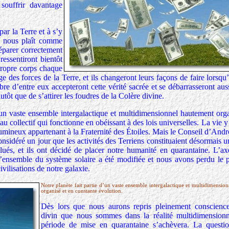
 souffrir davantage
ar la Terre et à s’y
i nous plaît comme
éparer correctement
 ressentiront bientôt
 propre corps chaque
e des forces de la Terre, et ils changeront leurs façons de faire lorsqu’
re d’entre eux accepteront cette vérité sacrée et se débarrasseront aus
utôt que de s’attirer les foudres de la Colère divine.
’un vaste ensemble intergalactique et multidimensionnel hautement orga
au collectif qui fonctionne en obéissant à des lois universelles. La vie y 
lumineux appartenant à la Fraternité des Étoiles. Mais le Conseil d’An
nsidéré un jour que les activités des Terriens constituaient désormais
és, et ils ont décidé de placer notre humanité en quarantaine. L’ax
e l’ensemble du système solaire a été modifiée et nous avons perdu le 
vilisations de notre galaxie.
Notre planète fait partie d’un vaste ensemble intergalactique et multidimensio
organisé et en constante évolution.
Dès lors que nous aurons repris pleinement conscience
divin que nous sommes dans la réalité multidimensionne
période de mise en quarantaine s’achèvera. La questi