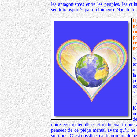
les antagonismes entre les peuples, les cul
sentir transportés par un immense élan de frat
Il
n
c
p
cr
n
S
to
re
la
po
no
sa
A
K
n
d
notre ego matérialiste, et maintenant nous 
pensées de ce piège mental avant qu’il ne 
sur nous. C’est possible, car le nombre de pe