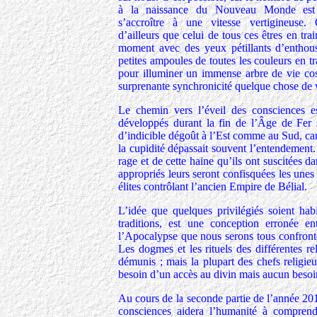
à la naissance du Nouveau Monde est 
s’accroître à une vitesse vertigineuse.
d’ailleurs que celui de tous ces êtres en tr
moment avec des yeux pétillants d’entho
petites ampoules de toutes les couleurs en t
pour illuminer un immense arbre de vie cos
surprenante synchronicité quelque chose de
Le chemin vers l’éveil des consciences es
développés durant la fin de l’Âge de Fer s
d’indicible dégoût à l’Est comme au Sud, car 
la cupidité dépassait souvent l’entendement
rage et de cette haine qu’ils ont suscitées d
appropriés leurs seront confisquées les unes 
élites contrôlant l’ancien Empire de Bélial.
L’idée que quelques privilégiés soient hab
traditions, est une conception erronée e
l’Apocalypse que nous serons tous confrontés
Les dogmes et les rituels des différentes r
démunis ; mais la plupart des chefs religie
besoin d’un accès au divin mais aucun besoi
Au cours de la seconde partie de l’année 2012
consciences aidera l’humanité à comprend