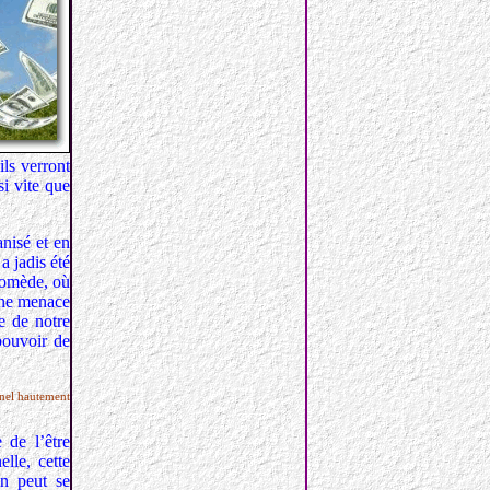
ils verront
si vite que
nisé et en
a jadis été
dromède, où
 une menace
e de notre
pouvoir de
nnel hautement
 de l’être
lle, cette
on peut se