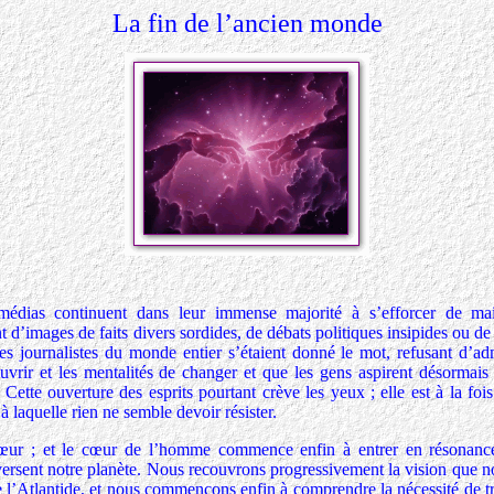
La fin de l’ancien monde
édias continuent dans leur immense majorité à s’efforcer de mai
d’images de faits divers sordides, de débats politiques insipides ou de
es journalistes du monde entier s’étaient donné le mot, refusant d’ad
ouvrir et les mentalités de changer et que les gens aspirent désormais
s. Cette ouverture des esprits pourtant crève les yeux ; elle est à la fois
laquelle rien ne semble devoir résister.
œur ; et le cœur de l’homme commence enfin à entrer en résonanc
versent notre planète. Nous recouvrons progressivement la vision que n
 de l’Atlantide, et nous commençons enfin à comprendre la nécessité de 