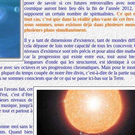
poser de savoir si ces futures retrouvailles avec not
cosmique auront bien lieu dès la fin de l’année 2012
supposent un certain nombre de spiritualistes.
Ce qui e
tout cas, c’est que dans la réalité plus vaste de cet êtr
nous sommes, nous existons déjà dans plusieurs mond
plusieurs plans simultanément.
Il y a tant de dimensions d'existence, tant de mondes dif
cela dépasse de loin notre capacité de tous les concevoir.
niveaux d'existence sont très précis et pour ainsi dire mat
car la progression qui existe entre eux, tout aussi bi
longueurs d'onde qui les structurent, est identique à c
e avec ses octaves et ses progressions chromatiques. Mais pour le mom
plupart du temps coupée de notre être divin, c’est-à-dire de la partie su
us ne sommes conscients que de ce qui se passe ici-bas sur la Terre.
 l'avons fait, cet
est, c'est d’être
ieurs niveaux de
 musique, jusqu'à
 tout et partout à
comme moi sans le
ents. Quand bien