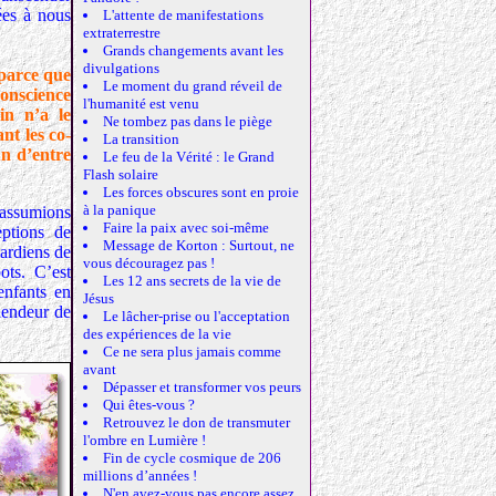
ées à nous
L'attente de manifestations
extraterrestre
Grands changements avant les
divulgations
 parce que
Le moment du grand réveil de
conscience
l'humanité est venu
in n’a le
Ne tombez pas dans le piège
nt les co-
La transition
un d’entre
Le feu de la Vérité : le Grand
Flash solaire
Les forces obscures sont en proie
à la panique
 assumions
Faire la paix avec soi-même
eptions de
Message de Korton : Surtout, ne
gardiens de
vous découragez pas !
ots. C’est
Les 12 ans secrets de la vie de
enfants en
Jésus
lendeur de
Le lâcher-prise ou l'acceptation
des expériences de la vie
Ce ne sera plus jamais comme
avant
Dépasser et transformer vos peurs
Qui êtes-vous ?
Retrouvez le don de transmuter
l'ombre en Lumière !
Fin de cycle cosmique de 206
millions d’années !
N'en avez-vous pas encore assez