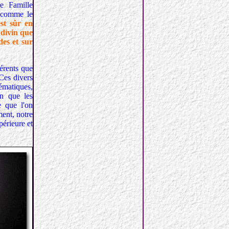
re Famille
, comme le
st sûr en
e divin que
es et sur
férents que
 Ces divers
hématiques,
en que les
e que l'on
ent, notre
périeure et