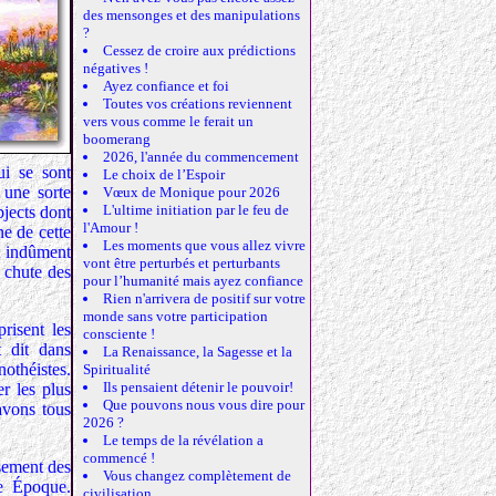
des mensonges et des manipulations
?
Cessez de croire aux prédictions
négatives !
Ayez confiance et foi
Toutes vos créations reviennent
vers vous comme le ferait un
boomerang
2026, l'année du commencement
ui se sont
Le choix de l’Espoir
 une sorte
Vœux de Monique pour 2026
L'ultime initiation par le feu de
bjects dont
l'Amour !
e de cette
Les moments que vous allez vivre
nt indûment
vont être perturbés et perturbants
a chute des
pour l’humanité mais ayez confiance
Rien n'arrivera de positif sur votre
monde sans votre participation
risent les
consciente !
t dit dans
La Renaissance, la Sagesse et la
nothéistes.
Spiritualité
Ils pensaient détenir le pouvoir!
er les plus
Que pouvons nous vous dire pour
avons tous
2026 ?
Le temps de la révélation a
commencé !
ssement des
Vous changez complètement de
le Époque.
civilisation