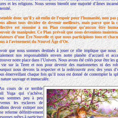
tures et les religions. Nous serons bientôt une majorité d’âmes incarn
ernité.
 semble donc qu’il y ait enfin de l’espoir pour l’humanité, non pas
ous allons tous décider de devenir meilleurs, mais parce que la 
ollective est soumise à un Plan cosmique qu’aucun être huma
ouvoir de manipuler.
Ce Plan prévoit que nous devenions maintena
éateurs d’une Ère Nouvelle et que nous participions tous et chac
ous à l’avènement du Nouvel Âge d’Or.
avoir que nous sommes destinés à jouer ce rôle implique que nous
talement nos responsabilités envers notre planète d’accueil et acc
trouver notre place dans l’Univers. Nous avons été créés pour être les 
 vie sur la Terre et non pour devenir des marionnettes ni des rob
urquoi nous devons la respecter et la redécouvrir avec des yeux d’
us émerveillant chaque fois qu’il nous est donné de contempler la sp
 nature sauvage et immaculée.
u cours de ce terrible
ali Yuga qui s’achève,
ous sommes peu à peu
evenus les esclaves de
allons devoir extirper nos
se referme définitivement
rsonnes prêtes à participer