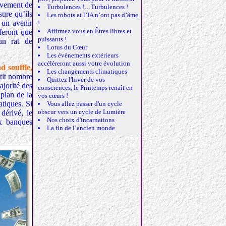
ivement de
Turbulences !…Turbulences !
ure qu’ils
Les robots et l’IA n’ont pas d’âme
s un avenir
!
Affirmez vous en Êtres libres et
feront que
puissants !
un rat de
Lotus du Cœur
Les évènements extérieurs
accélèreront aussi votre évolution
d souffle,
Les changements climatiques
etit nombre
Quittez l'hiver de vos
ajorité des
consciences, le Printemps renaît en
 plan de la
vos cœurs !
atiques. Si
Vous allez passer d'un cycle
obscur vers un cycle de Lumière
dérivé, le
Nos choix d'incarnations
ux banques
La fin de l’ancien monde