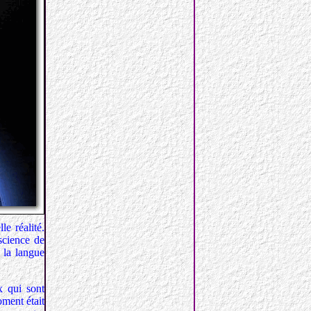
le réalité.
science de
 la langue
x qui sont
oment était