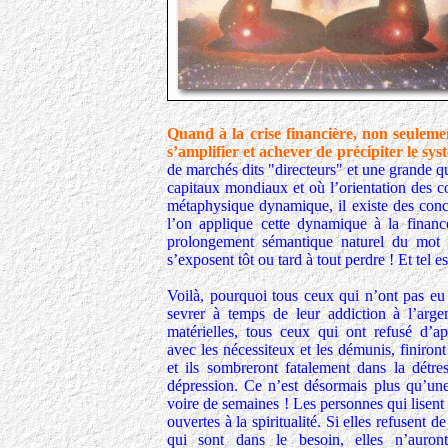
Quand à la crise financière, non seulemen
s’amplifier et achever de précipiter le sys
de marchés dits "directeurs" et une grande qu
capitaux mondiaux et où l’orientation des c
métaphysique dynamique, il existe des conce
l’on applique cette dynamique à la finance
prolongement sémantique naturel du mot 
s’exposent tôt ou tard à tout perdre ! Et tel 
Voilà, pourquoi tous ceux qui n’ont pas eu 
sevrer à temps de leur addiction à l’arge
matérielles, tous ceux qui ont refusé d’a
avec les nécessiteux et les démunis, finiro
et ils sombreront fatalement dans la détre
dépression. Ce n’est désormais plus qu’un
voire de semaines ! Les personnes qui lisent 
ouvertes à la spiritualité. Si elles refusent 
qui sont dans le besoin, elles n’auron