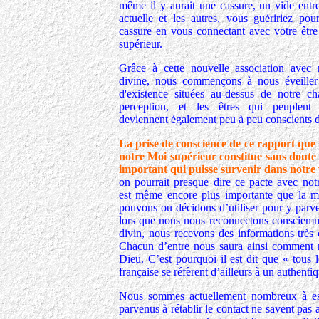
même il y aurait une cassure, un vide entr
actuelle et les autres, vous guéririez pour
cassure en vous connectant avec votre être
supérieur.
Grâce à cette nouvelle association avec 
divine, nous commençons à nous éveiller
d'existence situées au-dessus de notre c
perception, et les êtres qui peuplent
deviennent également peu à peu conscients d
La prise de conscience de ce rapport que
notre Moi supérieur constitue sans doute 
important qui puisse survenir dans notre 
on pourrait presque dire ce pacte avec not
est même encore plus importante que la 
pouvons ou décidons d’utiliser pour y parven
lors que nous nous reconnectons consciem
divin, nous recevons des informations très c
Chacun d’entre nous saura ainsi comment r
Dieu. C’est pourquoi il est dit que « tous
française se réfèrent d’ailleurs à un authentiq
Nous sommes actuellement nombreux à ess
parvenus à rétablir le contact ne savent pas 