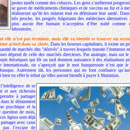
proies tantôt comme des cobayes. Les gens s’arrêteront progress
se gaver de médicaments chimiques et de vaccins au fur et à mes
réaliseront qu’ils les ruinent tout en détruisant leur santé. Dan
très proche, les progrès fulgurants des médecines alternatives 
plus aucun être humain n’acceptera d’être traité comme 
laboratoire.
t elle n’est pas terminée, mais elle va bientôt se trouver un secon
tème actuel dans sa chute.
Dans les bourses capitalistes, il existe un p
antité de marchés dits "dérivés" à travers lesquels transite l’immense m
ours dépend de celle des marchés directeurs. Par analogie, mais sur le
pts théoriques qui tôt ou tard donnent naissance à des réalisations pr
 internationale, on s’aperçoit que le mot banqueroute n’est que le 
banque. Autrement dit, les personnes qui ne font confiance qu’a
est bien en effet le tribut qu’elles auront bientôt à payer à Mammon.
l’intelligence de se
nt et aux richesses
pprendre à partager
nt dans le dénuement
sse psychique et la
e question de mois,
ces lignes sont déjà
de partager avec ceux
t pas l’excuse de