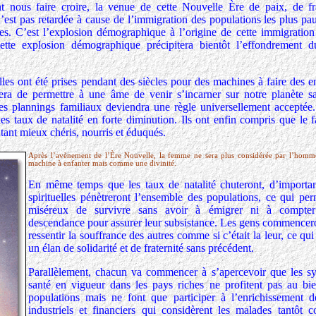
t nous faire croire, la venue de cette Nouvelle Ère de paix, de fra
’est pas retardée à cause de l’immigration des populations les plus pa
hes. C’est l’explosion démographique à l’origine de cette immigration 
Cette explosion démographique précipitera bientôt l’effondrement 
les ont été prises pendant des siècles pour des machines à faire des e
era de permettre à une âme de venir s’incarner sur notre planète sa
t des plannings familiaux deviendra une règle universellement acceptée
es taux de natalité en forte diminution. Ils ont enfin compris que le f
utant mieux chéris, nourris et éduqués.
Après l’avènement de l’Ère Nouvelle, la femme ne sera plus considérée par l’ho
machine à enfanter mais comme une divinité.
En même temps que les taux de natalité chuteront, d’importan
spirituelles pénètreront l’ensemble des populations, ce qui per
miséreux de survivre sans avoir à émigrer ni à compter
descendance pour assurer leur subsistance. Les gens commencero
ressentir la souffrance des autres comme si c’était la leur, ce qui
un élan de solidarité et de fraternité sans précédent.
Parallèlement, chacun va commencer à s’apercevoir que les s
santé en vigueur dans les pays riches ne profitent pas au bie
populations mais ne font que participer à l’enrichissement d
industriels et financiers qui considèrent les malades tantôt