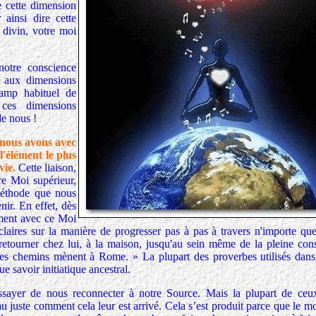
e cette dimension
 ainsi dire cette
 divin, votre moi
notre conscience
 aux dimensions
hamp habituel de
 ces dimensions
e nous !
 nous avons avec
l'élément le plus
vie.
Cette liaison,
re Moi supérieur,
méthode que nous
ir. En effet, dès
ment avec ce Moi
laires sur la manière de progresser pas à pas à travers n'importe quel
etourner chez lui, à la maison, jusqu'au sein même de la pleine con
 les chemins mènent à Rome. » La plupart des proverbes utilisés dans
ue savoir initiatique ancestral.
ayer de nous reconnecter à notre Source. Mais la plupart de ceu
au juste comment cela leur est arrivé. Cela s’est produit parce que le m