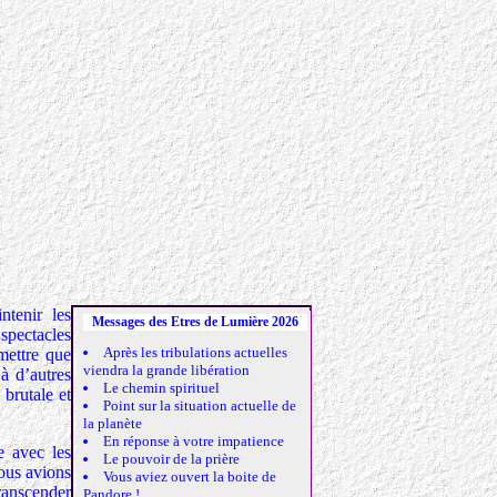
ntenir les
Messages des Etres de Lumière 2026
 spectacles
Après les tribulations actuelles
mettre que
viendra la grande libération
 à d’autres
Le chemin spirituel
 brutale et
Point sur la situation actuelle de
la planète
En réponse à votre impatience
e avec les
Le pouvoir de la prière
ous avions
Vous aviez ouvert la boite de
transcender
Pandore !