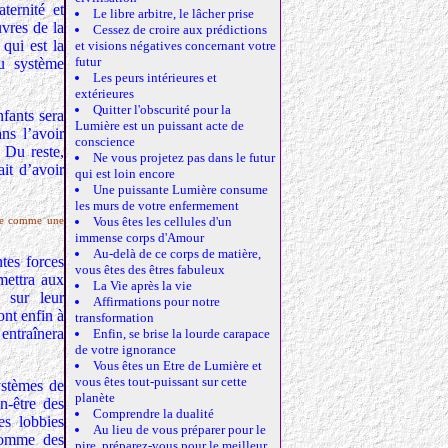
ternité et
Le libre arbitre, le lâcher prise
uvres de la
Cessez de croire aux prédictions
qui est la
et visions négatives concernant votre
futur
du système
Les peurs intérieures et
extérieures
Quitter l'obscurité pour la
nfants sera
Lumière est un puissant acte de
ns l’avoir
conscience
. Du reste,
Ne vous projetez pas dans le futur
ait d’avoir
qui est loin encore
Une puissante Lumière consume
les murs de votre enfermement
Vous êtes les cellules d'un
mme comme une
immense corps d'Amour
Au-delà de ce corps de matière,
tes forces
vous êtes des êtres fabuleux
mettra aux
La Vie après la vie
 sur leur
Affirmations pour notre
nt enfin à
transformation
 entraînera
Enfin, se brise la lourde carapace
de votre ignorance
Vous êtes un Etre de Lumière et
vous êtes tout-puissant sur cette
ystèmes de
planète
n-être des
Comprendre la dualité
es lobbies
Au lieu de vous préparer pour le
 comme des
pire, préparez-vous pour le meilleur