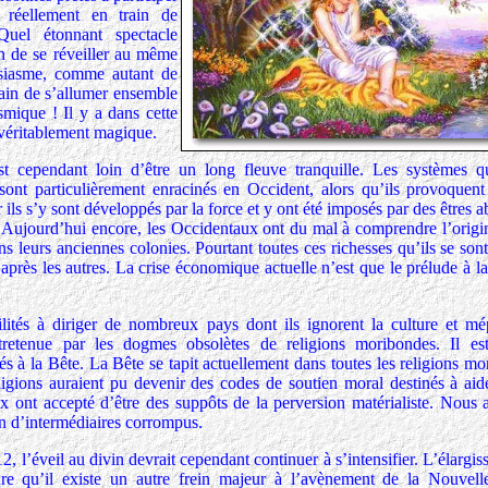
réellement en train de
 Quel étonnant spectacle
ain de se réveiller au même
usiasme, comme autant de
rain de s’allumer ensemble
mique ! Il y a dans cette
 véritablement magique.
t cependant loin d’être un long fleuve tranquille. Les systèmes q
ont particulièrement enracinés en Occident, alors qu’ils provoquent
ils s’y sont développés par la force et y ont été imposés par des êtres a
. Aujourd’hui encore, les Occidentaux ont du mal à comprendre l’origin
ans leurs anciennes colonies. Pourtant toutes ces richesses qu’ils se so
après les autres. La crise économique actuelle n’est que le prélude à l
ilités à diriger de nombreux pays dont ils ignorent la culture et mép
ntretenue par les dogmes obsolètes de religions moribondes. Il es
 à la Bête. La Bête se tapit actuellement dans toutes les religions mo
eligions auraient pu devenir des codes de soutien moral destinés à aid
ux ont accepté d’être des suppôts de la perversion matérialiste. Nous 
n d’intermédiaires corrompus.
, l’éveil au divin devrait cependant continuer à s’intensifier. L’élargi
re qu’il existe un autre frein majeur à l’avènement de la Nouvel