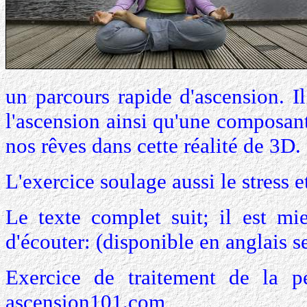
un parcours rapide d'ascension. I
l'ascension ainsi qu'une composant
nos rêves dans cette réalité de 3D.
L'exercice soulage aussi le stress et
Le texte complet suit; il est mie
d'écouter: (disponible en anglais 
Exercice de traitement de la p
ascension101.com